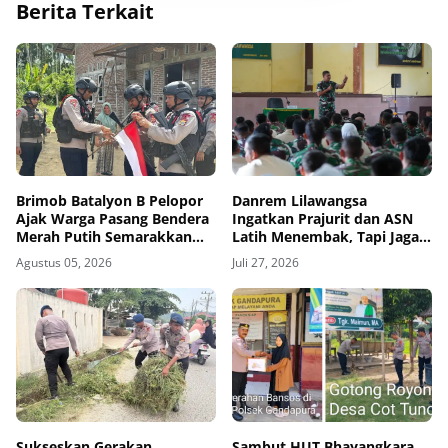
Berita Terkait
Brimob Batalyon B Pelopor
Danrem Lilawangsa
Ajak Warga Pasang Bendera
Ingatkan Prajurit dan ASN
Merah Putih Semarakkan
Latih Menembak, Tapi Jaga
HUT Kemerdekaan RI Ke-81
Kesehatan dan Hindari
Agustus 05, 2026
Juli 27, 2026
Pelanggaran
Sukseskan Gerakan
Sambut HUT Bhayangkara