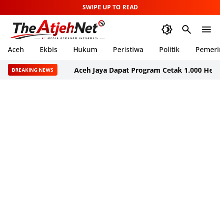
SWIPE UP TO READ
Aceh
Ekbis
Hukum
Peristiwa
Politik
Pemeri
Aceh Jaya Dapat Program Cetak 1.000 Hektare Sa
BREAKING NEWS