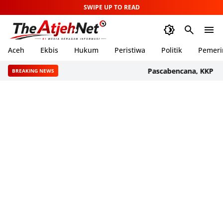
SWIPE UP TO READ
Aceh
Ekbis
Hukum
Peristiwa
Politik
Pemeri
Pascabencana, KKP Sal
BREAKING NEWS