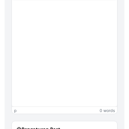
p
0 words