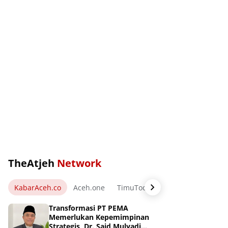
TheAtjeh
Network
KabarAceh.co
Aceh.one
TimuToday.com
WartaPos.ne
Transformasi PT PEMA
Memerlukan Kepemimpinan
Strategis, Dr. Said Mulyadi