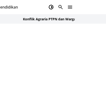
endidikan
Konflik Agraria PTPN dan Warga Cot Girek Aceh Utara Dimed