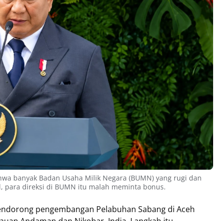
hwa banyak Badan Usaha Milik Negara (BUMN) yang rugi dan
, para direksi di BUMN itu malah meminta bonus.
mendorong pengembangan Pelabuhan Sabang di Aceh