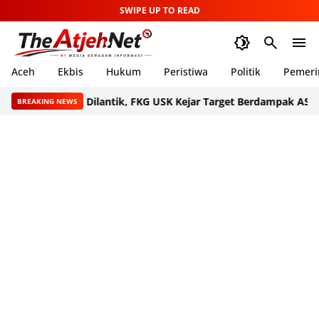
SWIPE UP TO READ
Aceh
Ekbis
Hukum
Peristiwa
Politik
Pemeri
kan Baru Dilantik, FKG USK Kejar Target Berdampak ASEAN
Pascab
BREAKING NEWS