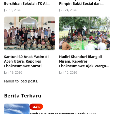
Bersihkan Sekolah TK Al
Pimpin Bakti Sosial dan
Jabal Nur
Salurkan Bantuan untuk
Juli 16, 2026
Juni 24, 2026
Masyarakat
Santuni 60 Anak Yatim di
Hadiri Khanduri Blang di
Aceh Utara, Kapolres
Nisam, Kapolres
Lhokseumawe Soroti
Lhokseumawe Ajak Warga
Dukungan Pendidikan
Jaga Kamtibmas dan
Juni 19, 2026
Juni 15, 2026
Ketahanan Pangan
Failed to load posts.
Berita Terbaru
EKBIS
Aceh Jaya Dapat Program Cetak 1.000