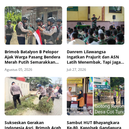
Brimob Batalyon B Pelopor
Danrem Lilawangsa
Ajak Warga Pasang Bendera
Ingatkan Prajurit dan ASN
Merah Putih Semarakkan
Latih Menembak, Tapi Jaga
HUT Kemerdekaan RI Ke-81
Kesehatan dan Hindari
Agustus 05, 2026
Juli 27, 2026
Pelanggaran
Sukseskan Gerakan
Sambut HUT Bhayangkara
Indonesia Asri, Brimob Aceh
Ke-80, Kapolsek Gandapura