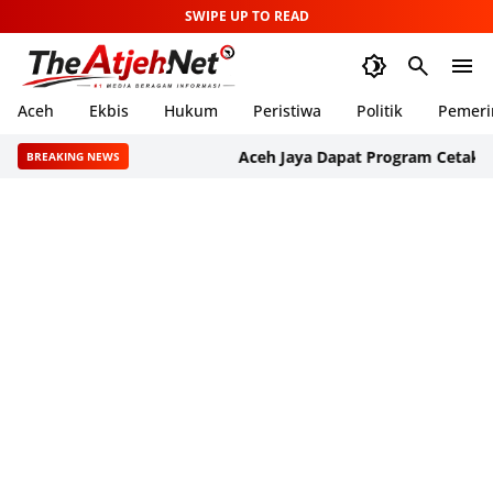
SWIPE UP TO READ
Aceh
Ekbis
Hukum
Peristiwa
Politik
Pemeri
Aceh Jaya Dapat Program Cetak 1.000 Hek
BREAKING NEWS