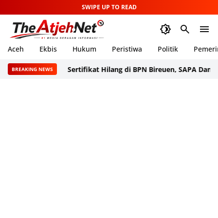
SWIPE UP TO READ
Aceh
Ekbis
Hukum
Peristiwa
Politik
Pemeri
Sertifikat Hilang di BPN Bireuen, SAPA Dampingi War
BREAKING NEWS