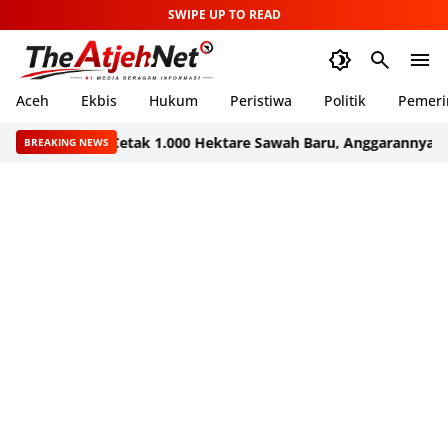
SWIPE UP TO READ
Aceh
Ekbis
Hukum
Peristiwa
Politik
Pemeri
rogram Cetak 1.000 Hektare Sawah Baru, Anggarannya Rp35 Mili
BREAKING NEWS