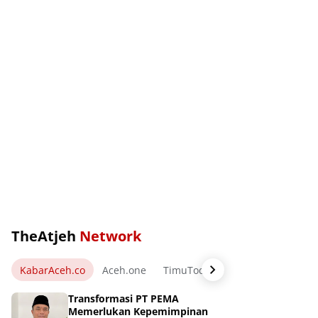
TheAtjeh
Network
KabarAceh.co
Aceh.one
TimuToday.com
WartaPos.ne
Transformasi PT PEMA
Memerlukan Kepemimpinan