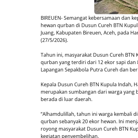
BIREUEN- Semangat kebersamaan dan kep
hewan qurban di Dusun Cureh BTN Kupul
Juang, Kabupaten Bireuen, Aceh, pada Har
(27/5/2026).
Tahun ini, masyarakat Dusun Cureh BTN 
qurban yang terdiri dari 12 ekor sapi da
Lapangan Sepakbola Putra Cureh dan ber
Kepala Dusun Cureh BTN Kupula Indah, 
merupakan sumbangan dari warga yang b
berada di luar daerah.
“Alhamdulillah, tahun ini warga kembali 
qurban sebanyak 20 ekor hewan. Ini men
royong masyarakat Dusun Cureh BTN Kupul
kegiatan penyembelihan.