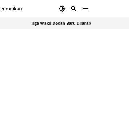
endidikan
Tiga Wakil Dekan Baru Dilantik, FKG USK Kejar Target B