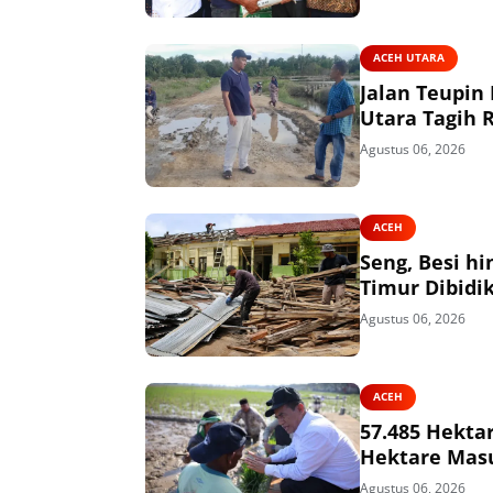
ACEH UTARA
Jalan Teupin
Utara Tagih 
Agustus 06, 2026
ACEH
Seng, Besi h
Timur Dibidik
Agustus 06, 2026
ACEH
57.485 Hekta
Hektare Mas
Agustus 06, 2026