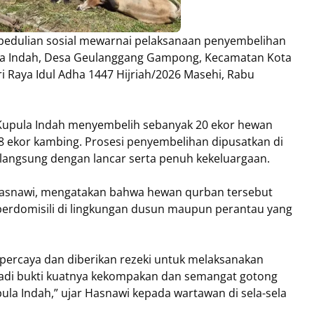
edulian sosial mewarnai pelaksanaan penyembelihan
a Indah, Desa Geulanggang Gampong, Kecamatan Kota
i Raya Idul Adha 1447 Hijriah/2026 Masehi, Rabu
Kupula Indah menyembelih sebanyak 20 ekor hewan
n 8 ekor kambing. Prosesi penyembelihan dipusatkan di
langsung dengan lancar serta penuh kekeluargaan.
Hasnawi, mengatakan bahwa hewan qurban tersebut
erdomisili di lingkungan dusun maupun perantau yang
dipercaya dan diberikan rezeki untuk melaksanakan
jadi bukti kuatnya kekompakan dan semangat gotong
a Indah,” ujar Hasnawi kepada wartawan di sela-sela