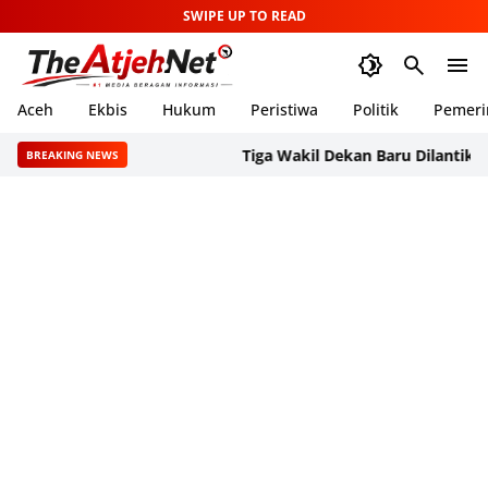
SWIPE UP TO READ
Aceh
Ekbis
Hukum
Peristiwa
Politik
Pemeri
Tiga Wakil Dekan Baru Dilantik, FKG U
BREAKING NEWS