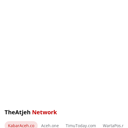
TheAtjeh
Network
KabarAceh.co
Aceh.one
TimuToday.com
WartaPos.ne