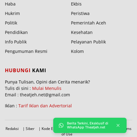
Haba
Ekbis
Hukrim
Peristiwa
Politik
Pemerintah Aceh
Pendidikan
Kesehatan
Info Publik
Pelayanan Publik
Pengumuman Resmi
Kolom
HUBUNGI
KAMI
Punya Tulisan, Opini dan Cerita menarik?
Tulis di sini :
Mulai Menulis
Email : theatjeh.net@gmail.com
Iklan :
Tarif Iklan dan Advertorial
Berita Terkini, Eksklusif di
WhatsApp Theatjeh.net
Redaksi
|
Siber
|
Kode Etik
|
PBRA
|
Donasi
|
Sitemap
|
Terms
of Use