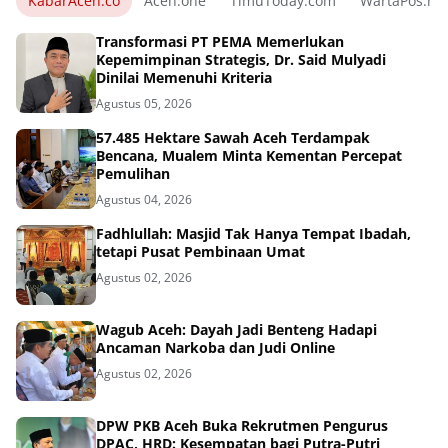
KabarAceh.co
Aceh.one
TimuToday.com
WartaPos.ne
Transformasi PT PEMA Memerlukan
Kepemimpinan Strategis, Dr. Said Mulyadi
Dinilai Memenuhi Kriteria
Agustus 05, 2026
57.485 Hektare Sawah Aceh Terdampak
Bencana, Mualem Minta Kementan Percepat
Pemulihan
Agustus 04, 2026
Fadhlullah: Masjid Tak Hanya Tempat Ibadah,
tetapi Pusat Pembinaan Umat
Agustus 02, 2026
Wagub Aceh: Dayah Jadi Benteng Hadapi
Ancaman Narkoba dan Judi Online
Agustus 02, 2026
DPW PKB Aceh Buka Rekrutmen Pengurus
DPAC, HRD: Kesempatan bagi Putra-Putri