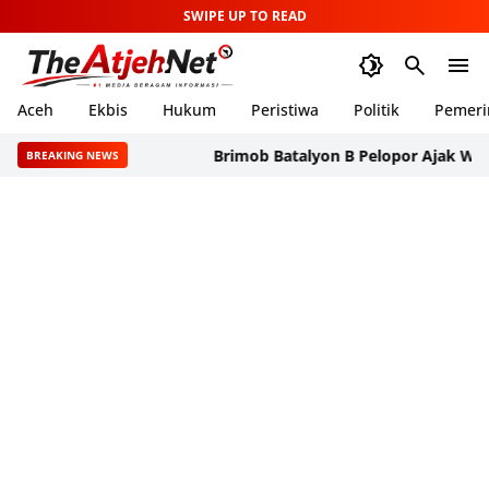
SWIPE UP TO READ
Aceh
Ekbis
Hukum
Peristiwa
Politik
Pemeri
Brimob Batalyon B Pelopor Ajak Warga Pasa
BREAKING NEWS