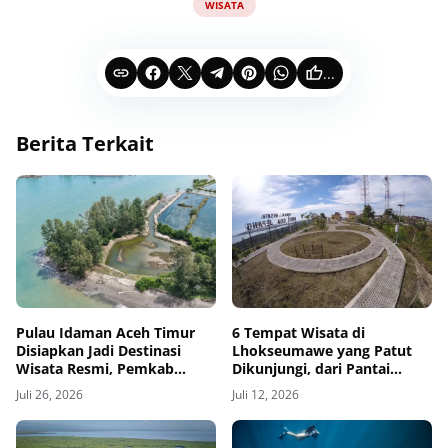
WISATA
...
Berita Terkait
Pulau Idaman Aceh Timur
6 Tempat Wisata di
Disiapkan Jadi Destinasi
Lhokseumawe yang Patut
Wisata Resmi, Pemkab
Dikunjungi, dari Pantai
Dorong Qanun Pariwisata
Ujong Blang hingga Bukit
Juli 26, 2026
Juli 12, 2026
Gampong
Goa Jepang