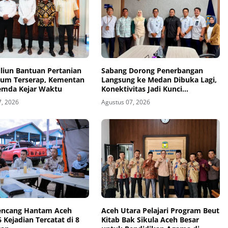
iliun Bantuan Pertanian
Sabang Dorong Penerbangan
lum Terserap, Kementan
Langsung ke Medan Dibuka Lagi,
emda Kejar Waktu
Konektivitas Jadi Kunci
Pariwisata Pulau Weh
7, 2026
Agustus 07, 2026
encang Hantam Aceh
Aceh Utara Pelajari Program Beut
6 Kejadian Tercatat di 8
Kitab Bak Sikula Aceh Besar