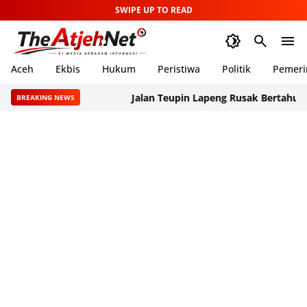
SWIPE UP TO READ
Aceh
Ekbis
Hukum
Peristiwa
Politik
Pemeri
Jalan Teupin Lapeng Rusak Bertahun-tahun, W
BREAKING NEWS