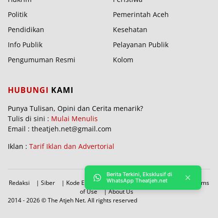
Politik
Pemerintah Aceh
Pendidikan
Kesehatan
Info Publik
Pelayanan Publik
Pengumuman Resmi
Kolom
HUBUNGI
KAMI
Punya Tulisan, Opini dan Cerita menarik?
Tulis di sini :
Mulai Menulis
Email : theatjeh.net@gmail.com
Iklan :
Tarif Iklan dan Advertorial
Berita Terkini, Eksklusif di
WhatsApp Theatjeh.net
Redaksi
|
Siber
|
Kode Etik
|
PBRA
|
Donasi
|
Sitemap
|
Terms
of Use
|
About Us
2014 -
2026 © The Atjeh Net. All rights reserved