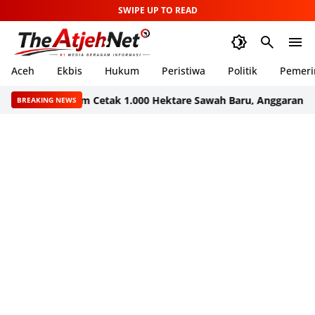
SWIPE UP TO READ
Aceh
Ekbis
Hukum
Peristiwa
Politik
Pemeri
t Program Cetak 1.000 Hektare Sawah Baru, Anggarannya Rp35 Mi
BREAKING NEWS