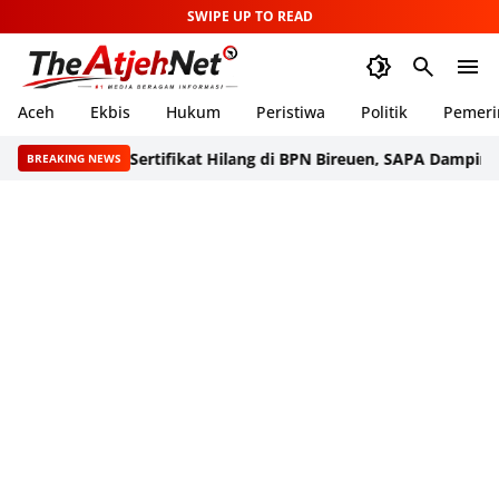
SWIPE UP TO READ
Aceh
Ekbis
Hukum
Peristiwa
Politik
Pemeri
Sertifikat Hilang di BPN Bireuen, SAPA Dampingi Warga 
BREAKING NEWS