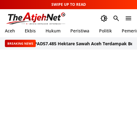
SWIPE UP TO READ
Aceh
Ekbis
Hukum
Peristiwa
Politik
Pemeri
idik Jadi PAD
57.485 Hektare Sawah Aceh Terdampak Bencana, Ba
BREAKING NEWS