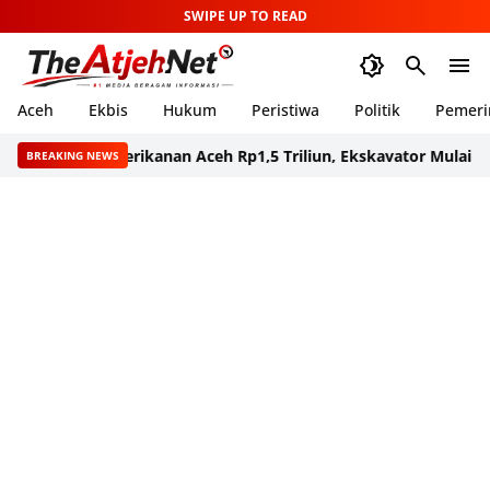
SWIPE UP TO READ
Aceh
Ekbis
Hukum
Peristiwa
Politik
Pemeri
lihan Perikanan Aceh Rp1,5 Triliun, Ekskavator Mulai Dikirim k
BREAKING NEWS