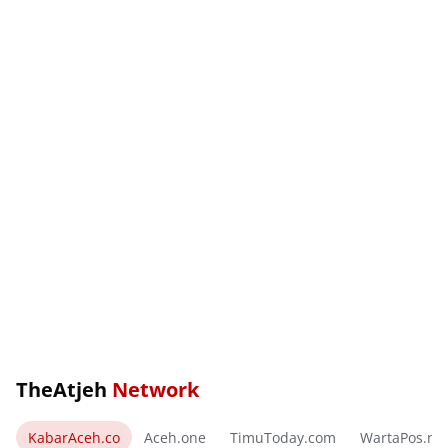
TheAtjeh
Network
KabarAceh.co
Aceh.one
TimuToday.com
WartaPos.ne