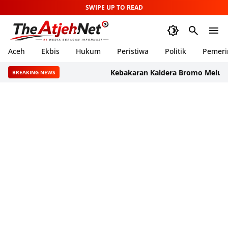
SWIPE UP TO READ
Aceh
Ekbis
Hukum
Peristiwa
Politik
Pemeri
Kebakaran Kaldera Bromo Meluas, Jalur 
BREAKING NEWS