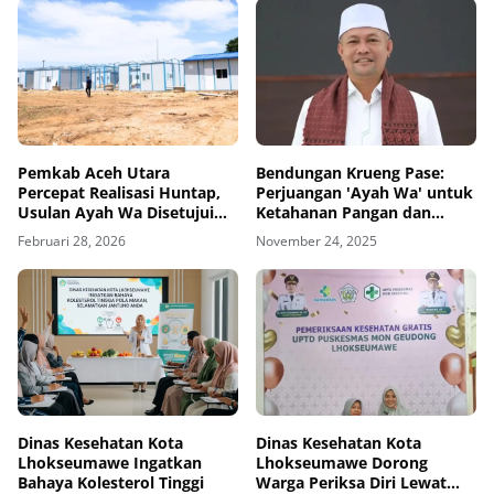
Pemkab Aceh Utara
Bendungan Krueng Pase:
Percepat Realisasi Huntap,
Perjuangan 'Ayah Wa' untuk
Usulan Ayah Wa Disetujui
Ketahanan Pangan dan
BNPB untuk KK Gantung
Kesejahteraan Petani Aceh
Februari 28, 2026
November 24, 2025
Utara
Dinas Kesehatan Kota
Dinas Kesehatan Kota
Lhokseumawe Ingatkan
Lhokseumawe Dorong
Bahaya Kolesterol Tinggi
Warga Periksa Diri Lewat