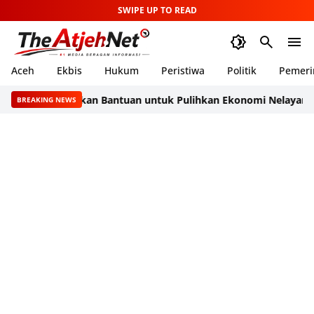
SWIPE UP TO READ
Aceh
Ekbis
Hukum
Peristiwa
Politik
Pemeri
P Salurkan Bantuan untuk Pulihkan Ekonomi Nelayan Aceh Utar
BREAKING NEWS