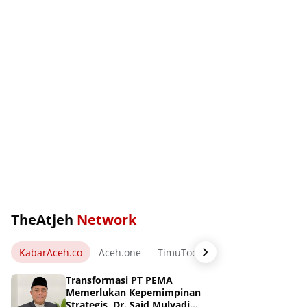
TheAtjeh
Network
KabarAceh.co
Aceh.one
TimuToday.com
WartaPos.ne
Transformasi PT PEMA
Memerlukan Kepemimpinan
Strategis, Dr. Said Mulyadi