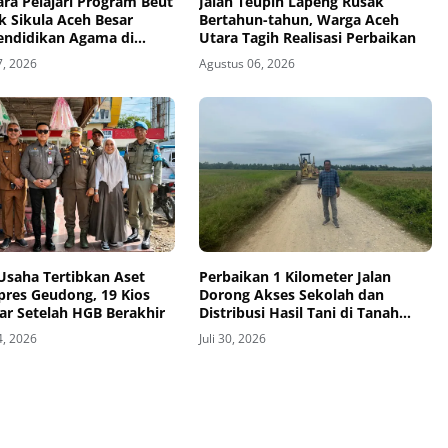
ra Pelajari Program Beut
Jalan Teupin Lapeng Rusak
k Sikula Aceh Besar
Bertahun-tahun, Warga Aceh
endidikan Agama di
Utara Tagih Realisasi Perbaikan
7, 2026
Agustus 06, 2026
Usaha Tertibkan Aset
Perbaikan 1 Kilometer Jalan
pres Geudong, 19 Kios
Dorong Akses Sekolah dan
ar Setelah HGB Berakhir
Distribusi Hasil Tani di Tanah
Luas
4, 2026
Juli 30, 2026