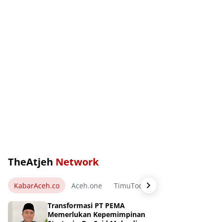
TheAtjeh
Network
KabarAceh.co
Aceh.one
TimuToday.com
WartaPos.ne
Transformasi PT PEMA
Memerlukan Kepemimpinan