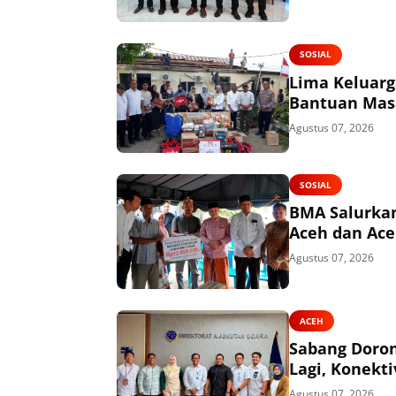
SOSIAL
Lima Keluarg
Bantuan Mas
Agustus 07, 2026
SOSIAL
BMA Salurkan
Aceh dan Ace
Agustus 07, 2026
ACEH
Sabang Doro
Lagi, Konekti
Agustus 07, 2026