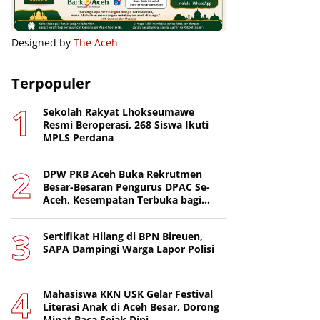
Designed by
The Aceh
Terpopuler
Sekolah Rakyat Lhokseumawe
Resmi Beroperasi, 268 Siswa Ikuti
MPLS Perdana
DPW PKB Aceh Buka Rekrutmen
Besar-Besaran Pengurus DPAC Se-
Aceh, Kesempatan Terbuka bagi
Putra-Putri Terbaik Daerah
Sertifikat Hilang di BPN Bireuen,
SAPA Dampingi Warga Lapor Polisi
Mahasiswa KKN USK Gelar Festival
Literasi Anak di Aceh Besar, Dorong
Minat Baca Sejak Dini