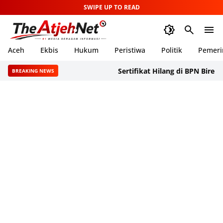
SWIPE UP TO READ
Aceh
Ekbis
Hukum
Peristiwa
Politik
Pemeri
Sertifikat Hilang di BPN Bireuen, SA
BREAKING NEWS