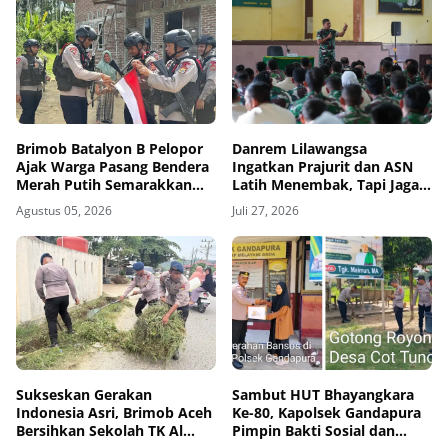
Brimob Batalyon B Pelopor
Danrem Lilawangsa
Ajak Warga Pasang Bendera
Ingatkan Prajurit dan ASN
Merah Putih Semarakkan
Latih Menembak, Tapi Jaga
HUT Kemerdekaan RI Ke-81
Kesehatan dan Hindari
Agustus 05, 2026
Juli 27, 2026
Pelanggaran
Sukseskan Gerakan
Sambut HUT Bhayangkara
Indonesia Asri, Brimob Aceh
Ke-80, Kapolsek Gandapura
Bersihkan Sekolah TK Al
Pimpin Bakti Sosial dan