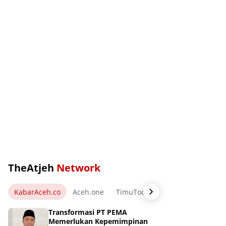
TheAtjeh
Network
KabarAceh.co
Aceh.one
TimuToday.com
WartaPos.ne
Transformasi PT PEMA
Memerlukan Kepemimpinan