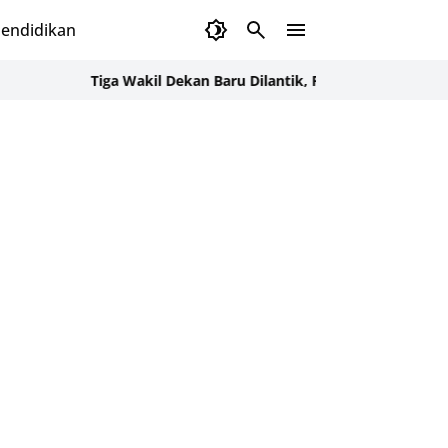
endidikan
Tiga Wakil Dekan Baru Dilantik, FKG USK Kejar Target Ber