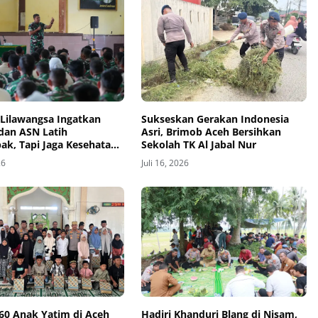
Lilawangsa Ingatkan
Sukseskan Gerakan Indonesia
 dan ASN Latih
Asri, Brimob Aceh Bersihkan
k, Tapi Jaga Kesehatan
Sekolah TK Al Jabal Nur
dari Pelanggaran
26
Juli 16, 2026
 60 Anak Yatim di Aceh
Hadiri Khanduri Blang di Nisam,