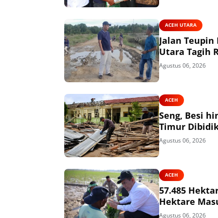
ACEH UTARA
Jalan Teupin
Utara Tagih 
Agustus 06, 2026
ACEH
Seng, Besi h
Timur Dibidik
Agustus 06, 2026
ACEH
57.485 Hekta
Hektare Mas
Agustus 06, 2026