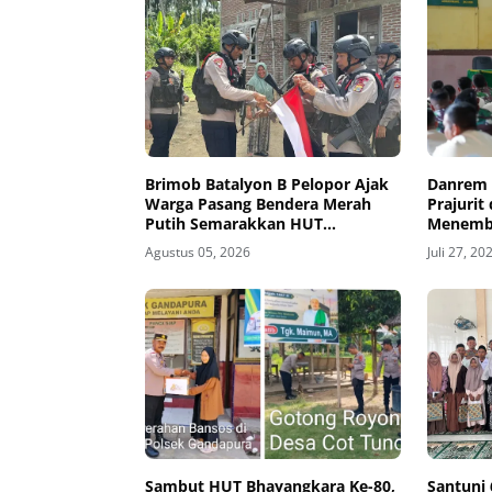
Brimob Batalyon B Pelopor Ajak
Danrem 
Warga Pasang Bendera Merah
Prajurit
Putih Semarakkan HUT
Menemba
Kemerdekaan RI Ke-81
dan Hin
Agustus 05, 2026
Juli 27, 20
Sambut HUT Bhayangkara Ke-80,
Santuni