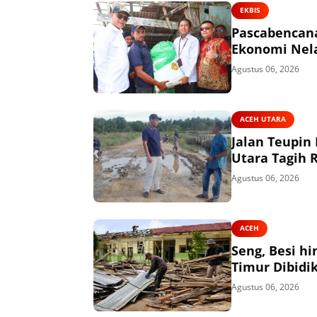
EKBIS
Pascabencana
Ekonomi Nel
Agustus 06, 2026
ACEH UTARA
Jalan Teupin
Utara Tagih 
Agustus 06, 2026
ACEH
Seng, Besi h
Timur Dibidik
Agustus 06, 2026