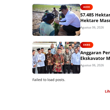
ACEH
57.485 Hekta
Hektare Mas
Agustus 06, 2026
EKBIS
Anggaran Pem
Ekskavator M
Agustus 06, 2026
Failed to load posts.
Li