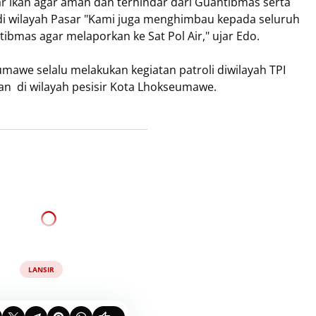
ar ikan agar aman dan terhindar dari Guantibmas serta
i wilayah Pasar "Kami juga menghimbau kepada seluruh
bmas agar melaporkan ke Sat Pol Air," ujar Edo.
eumawe selalu melakukan kegiatan patroli diwilayah TPI
an di wilayah pesisir Kota Lhokseumawe.
LANSIR