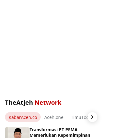
TheAtjeh
Network
KabarAceh.co
Aceh.one
TimuToday.com
WartaPos.ne
Transformasi PT PEMA
Memerlukan Kepemimpinan