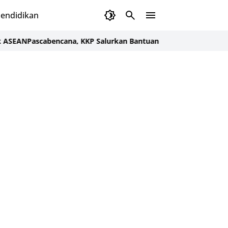
endidikan
N
Pascabencana, KKP Salurkan Bantuan untuk Pulihkan Ekonomi 