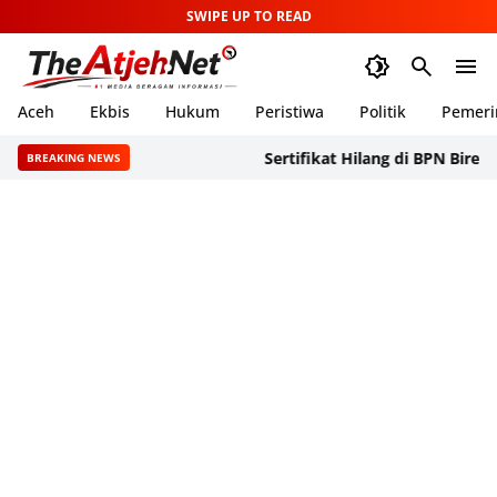
SWIPE UP TO READ
Aceh
Ekbis
Hukum
Peristiwa
Politik
Pemeri
Sertifikat Hilang di BPN Bireuen, SA
BREAKING NEWS