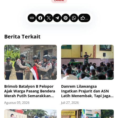
...
Berita Terkait
Brimob Batalyon B Pelopor
Danrem Lilawangsa
Ajak Warga Pasang Bendera
Ingatkan Prajurit dan ASN
Merah Putih Semarakkan
Latih Menembak, Tapi Jaga
HUT Kemerdekaan RI Ke-81
Kesehatan dan Hindari
Agustus 05, 2026
Juli 27, 2026
Pelanggaran