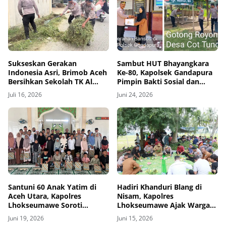
Sukseskan Gerakan
Sambut HUT Bhayangkara
Indonesia Asri, Brimob Aceh
Ke-80, Kapolsek Gandapura
Bersihkan Sekolah TK Al
Pimpin Bakti Sosial dan
Jabal Nur
Salurkan Bantuan untuk
Juli 16, 2026
Juni 24, 2026
Masyarakat
Santuni 60 Anak Yatim di
Hadiri Khanduri Blang di
Aceh Utara, Kapolres
Nisam, Kapolres
Lhokseumawe Soroti
Lhokseumawe Ajak Warga
Dukungan Pendidikan
Jaga Kamtibmas dan
Juni 19, 2026
Juni 15, 2026
Ketahanan Pangan