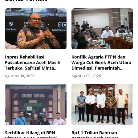
Inpres Rehabilitasi
Konflik Agraria PTPN dan
Pascabencana Aceh Masih
Warga Cot Girek Aceh Utara
Terbuka, Safrizal Minta
Dimediasi, Pemerintah
Daerah Segera Ajukan
Kawal Tindak Lanjut
Agustus 08, 2026
Agustus 08, 2026
Pekerjaan
Kesepakatan
Sertifikat Hilang di BPN
Rp1,1 Triliun Bantuan