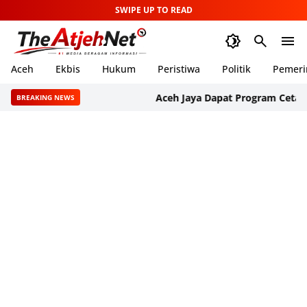
SWIPE UP TO READ
Aceh
Ekbis
Hukum
Peristiwa
Politik
Pemeri
Aceh Jaya Dapat Program Cetak 1.000 
BREAKING NEWS