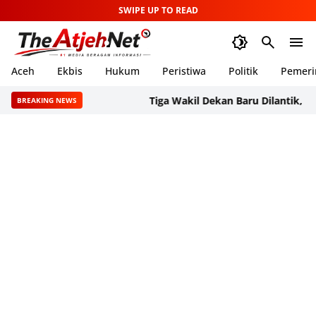
SWIPE UP TO READ
Aceh
Ekbis
Hukum
Peristiwa
Politik
Pemeri
Tiga Wakil Dekan Baru Dilantik, FKG USK 
BREAKING NEWS