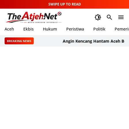
SWIPE UP TO READ
Aceh
Ekbis
Hukum
Peristiwa
Politik
Pemeri
Angin Kencang Hantam Aceh Besar, 16 Ke
BREAKING NEWS