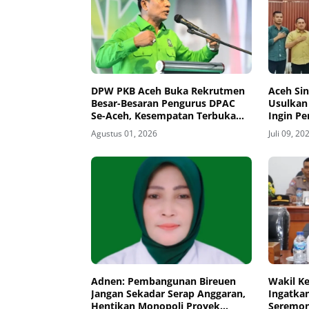
DPW PKB Aceh Buka Rekrutmen
Aceh Si
Besar-Besaran Pengurus DPAC
Usulkan 
Se-Aceh, Kesempatan Terbuka
Ingin Pe
bagi Putra-Putri Terbaik Daerah
Politik
Agustus 01, 2026
Juli 09, 20
Adnen: Pembangunan Bireuen
Wakil K
Jangan Sekadar Serap Anggaran,
Ingatka
Hentikan Monopoli Proyek
Seremoni