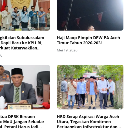
ngkil dan Subulussalam
Haji Maop Pimpin DPW PA Aceh
Dapil Baru ke KPU RI,
Timur Tahun 2026-2031
rkuat Keterwakilan
Mei 19, 2026
26
etua DPRK Bireuen
HRD Serap Aspirasi Warga Aceh
n: MoU Jangan Sekadar
Utara, Tegaskan Komitmen
, Petani Harus Jadi
Perjuangkan Infrastruktur dan