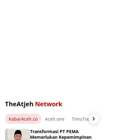
TheAtjeh
Network
KabarAceh.co
Aceh.one
TimuToday.com
WartaPos.ne
Transformasi PT PEMA
Memerlukan Kepemimpinan