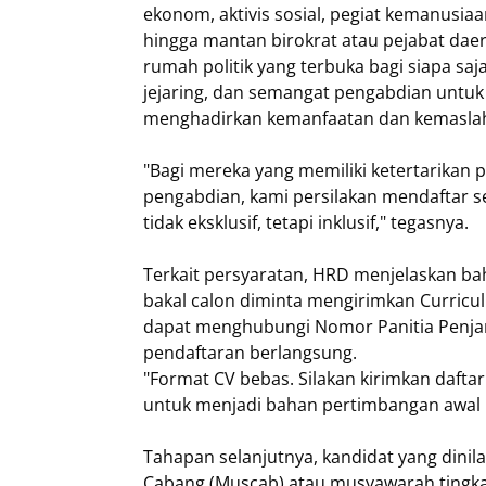
ekonom, aktivis sosial, pegiat kemanusi
hingga mantan birokrat atau pejabat dae
rumah politik yang terbuka bagi siapa saj
jejaring, dan semangat pengabdian untuk 
menghadirkan kemanfaatan dan kemaslah
"Bagi mereka yang memiliki ketertarikan p
pengabdian, kami persilakan mendaftar s
tidak eksklusif, tetapi inklusif," tegasnya.
Terkait persyaratan, HRD menjelaskan bah
bakal calon diminta mengirimkan Curricul
dapat menghubungi Nomor Panitia Penja
pendaftaran berlangsung.
"Format CV bebas. Silakan kirimkan dafta
untuk menjadi bahan pertimbangan awal b
Tahapan selanjutnya, kandidat yang dinil
Cabang (Muscab) atau musyawarah tingka