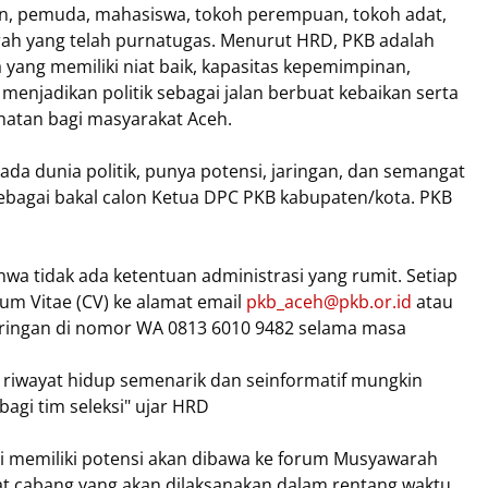
aan, pemuda, mahasiswa, tokoh perempuan, tokoh adat,
rah yang telah purnatugas. Menurut HRD, PKB adalah
a yang memiliki niat baik, kapasitas kepemimpinan,
menjadikan politik sebagai jalan berbuat kebaikan serta
atan bagi masyarakat Aceh.
ada dunia politik, punya potensi, jaringan, dan semangat
ebagai bakal calon Ketua DPC PKB kabupaten/kota. PKB
wa tidak ada ketentuan administrasi yang rumit. Setiap
um Vitae (CV) ke alamat email
pkb_aceh@pkb.or.id
atau
ringan di nomor WA 0813 6010 9482 selama masa
r riwayat hidup semenarik dan seinformatif mungkin
agi tim seleksi" ujar HRD
ai memiliki potensi akan dibawa ke forum Musyawarah
t cabang yang akan dilaksanakan dalam rentang waktu