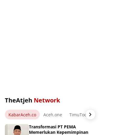
TheAtjeh
Network
KabarAceh.co
Aceh.one
TimuToday.com
WartaPos.ne
Transformasi PT PEMA
Memerlukan Kepemimpinan