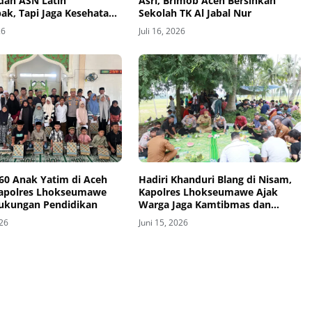
 dan ASN Latih
Asri, Brimob Aceh Bersihkan
k, Tapi Jaga Kesehatan
Sekolah TK Al Jabal Nur
dari Pelanggaran
26
Juli 16, 2026
 60 Anak Yatim di Aceh
Hadiri Khanduri Blang di Nisam,
Kapolres Lhokseumawe
Kapolres Lhokseumawe Ajak
Dukungan Pendidikan
Warga Jaga Kamtibmas dan
Ketahanan Pangan
026
Juni 15, 2026