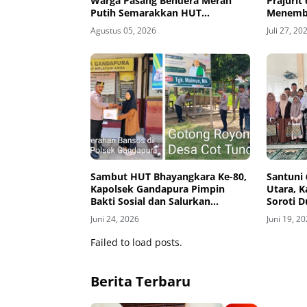
Warga Pasang Bendera Merah
Prajurit
Putih Semarakkan HUT
Menemba
Kemerdekaan RI Ke-81
dan Hin
Agustus 05, 2026
Juli 27, 20
Sambut HUT Bhayangkara Ke-80,
Santuni
Kapolsek Gandapura Pimpin
Utara, 
Bakti Sosial dan Salurkan
Soroti 
Bantuan untuk Masyarakat
Juni 24, 2026
Juni 19, 2
Failed to load posts.
Berita Terbaru