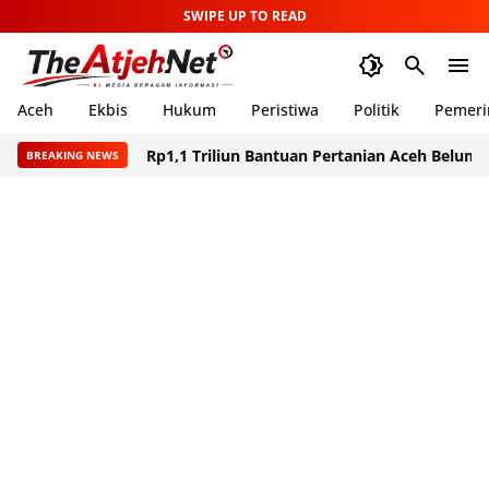
SWIPE UP TO READ
Aceh
Ekbis
Hukum
Peristiwa
Politik
Pemeri
Rp1,1 Triliun Bantuan Pertanian Aceh Belum Terser
BREAKING NEWS