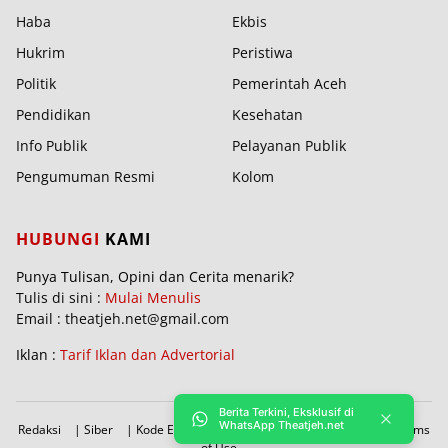
Haba
Ekbis
Hukrim
Peristiwa
Politik
Pemerintah Aceh
Pendidikan
Kesehatan
Info Publik
Pelayanan Publik
Pengumuman Resmi
Kolom
HUBUNGI
KAMI
Punya Tulisan, Opini dan Cerita menarik?
Tulis di sini :
Mulai Menulis
Email : theatjeh.net@gmail.com
Iklan :
Tarif Iklan dan Advertorial
Berita Terkini, Eksklusif di
WhatsApp Theatjeh.net
Redaksi
|
Siber
|
Kode Etik
|
PBRA
|
Donasi
|
Sitemap
|
Terms
of Use