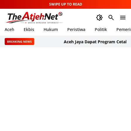
SWIPE UP TO READ
Aceh
Ekbis
Hukum
Peristiwa
Politik
Pemeri
Aceh Jaya Dapat Program Cetak 1.000 He
BREAKING NEWS