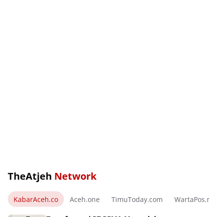
TheAtjeh
Network
KabarAceh.co
Aceh.one
TimuToday.com
WartaPos.ne