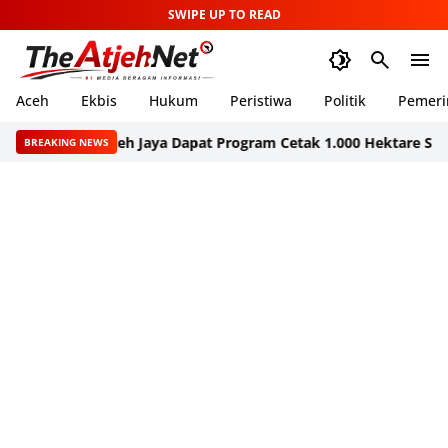
SWIPE UP TO READ
Aceh
Ekbis
Hukum
Peristiwa
Politik
Pemeri
Aceh Jaya Dapat Program Cetak 1.000 Hektare Sawah Baru
BREAKING NEWS