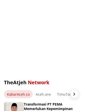
TheAtjeh
Network
KabarAceh.co
Aceh.one
TimuToday.com
WartaPos.ne
Transformasi PT PEMA
Memerlukan Kepemimpinan