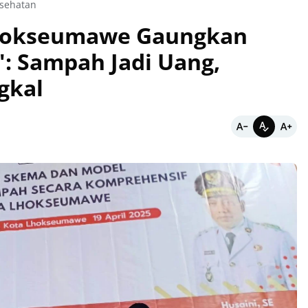
sehatan
Lhokseumawe Gaungkan
': Sampah Jadi Uang,
gkal