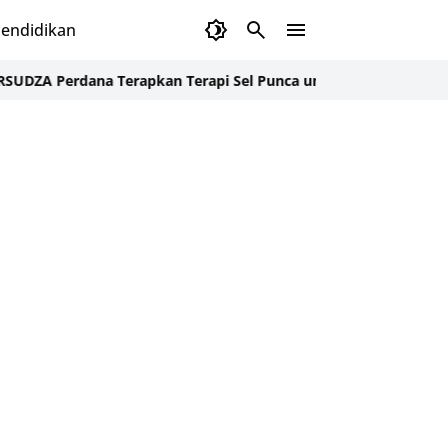
endidikan
rdana Terapkan Terapi Sel Punca untuk Pasien Cedera Tulang B