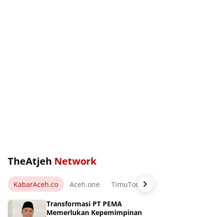
TheAtjeh
Network
KabarAceh.co
Aceh.one
TimuToday.com
WartaPos.ne
Transformasi PT PEMA
Memerlukan Kepemimpinan