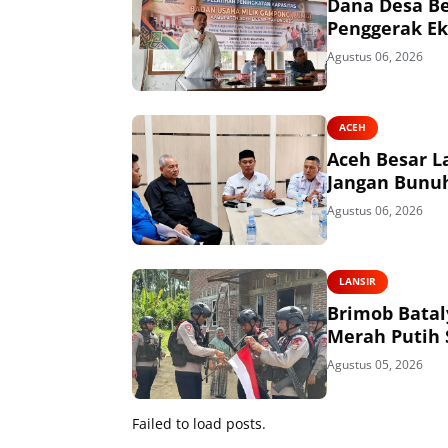
Dana Desa Be
Penggerak E
Agustus 06, 2026
ACEH
Aceh Besar L
Jangan Bunuh
Agustus 06, 2026
LANSIR
Brimob Batal
Merah Putih
Agustus 05, 2026
Failed to load posts.