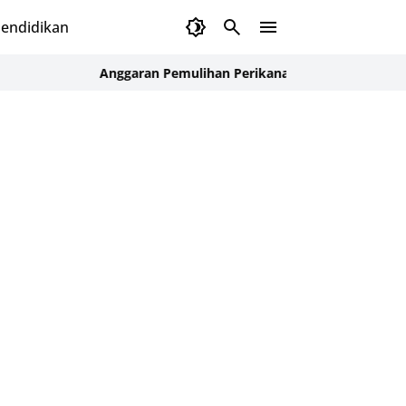
endidikan
Anggaran Pemulihan Perikanan Aceh Rp1,5 Triliun, Ekska