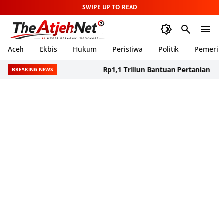
SWIPE UP TO READ
Aceh
Ekbis
Hukum
Peristiwa
Politik
Pemeri
Rp1,1 Triliun Bantuan Pertanian Aceh Be
BREAKING NEWS