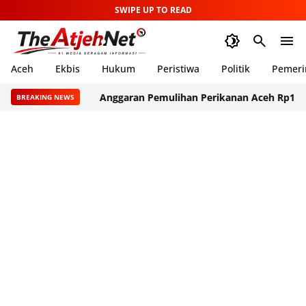
SWIPE UP TO READ
Aceh
Ekbis
Hukum
Peristiwa
Politik
Pemeri
Anggaran Pemulihan Perikanan Aceh Rp1,5 Triliun, 
BREAKING NEWS