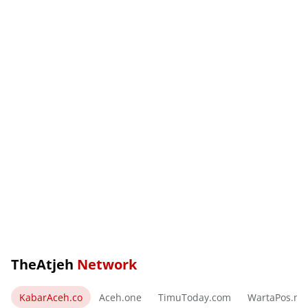
TheAtjeh
Network
KabarAceh.co
Aceh.one
TimuToday.com
WartaPos.ne