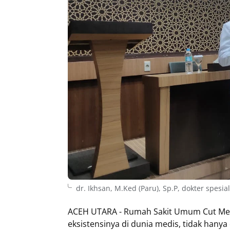
dr. Ikhsan, M.Ked (Paru), Sp.P, dokter spesi
ACEH UTARA - Rumah Sakit Umum Cut Me
eksistensinya di dunia medis, tidak hany