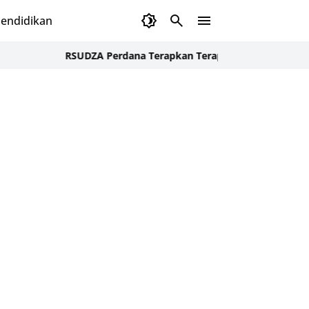
endidikan
RSUDZA Perdana Terapkan Terapi Sel Punca untuk Pasien Ced