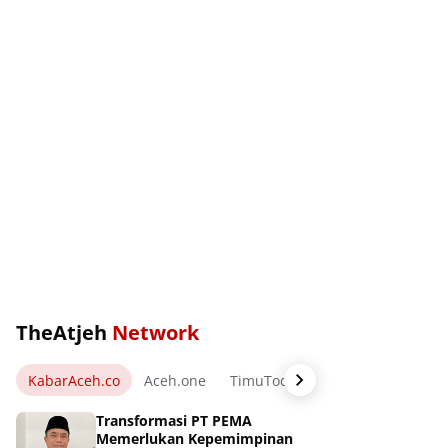
TheAtjeh
Network
KabarAceh.co
Aceh.one
TimuToday.com
WartaPos.ne
Transformasi PT PEMA
Memerlukan Kepemimpinan