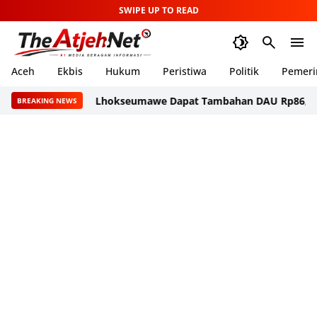
SWIPE UP TO READ
Aceh
Ekbis
Hukum
Peristiwa
Politik
Pemeri
Lhokseumawe Dapat Tambahan DAU Rp86,95 Miliar, Rp
BREAKING NEWS