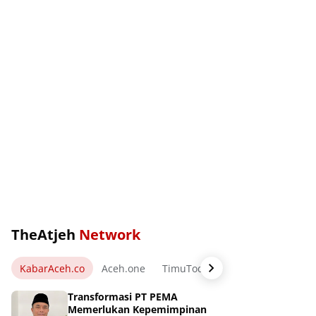
TheAtjeh
Network
KabarAceh.co
Aceh.one
TimuToday.com
WartaPos.ne
Transformasi PT PEMA
Memerlukan Kepemimpinan