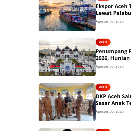
Ekspor Aceh 
Lewat Pelabu
Agustus 05, 2026
ACEH
Penumpang Pe
2026, Hunian
Agustus 05, 2026
ACEH
DKP Aceh Sal
Sasar Anak T
Agustus 05, 2026