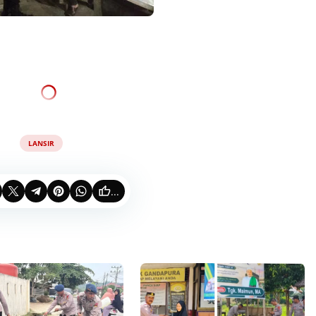
LANSIR
...