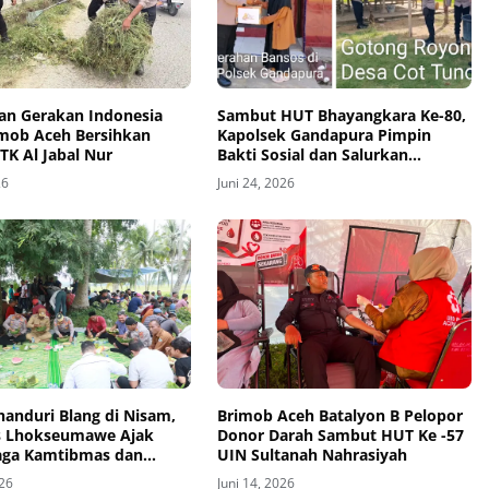
an Gerakan Indonesia
Sambut HUT Bhayangkara Ke-80,
imob Aceh Bersihkan
Kapolsek Gandapura Pimpin
TK Al Jabal Nur
Bakti Sosial dan Salurkan
Bantuan untuk Masyarakat
26
Juni 24, 2026
handuri Blang di Nisam,
Brimob Aceh Batalyon B Pelopor
s Lhokseumawe Ajak
Donor Darah Sambut HUT Ke -57
aga Kamtibmas dan
UIN Sultanah Nahrasiyah
an Pangan
026
Juni 14, 2026