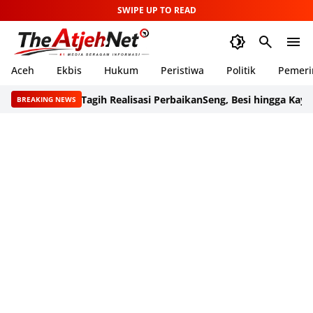
SWIPE UP TO READ
Aceh
Ekbis
Hukum
Peristiwa
Politik
Pemeri
 Utara Tagih Realisasi Perbaikan
Seng, Besi hingga Kayu Bekas Re
BREAKING NEWS