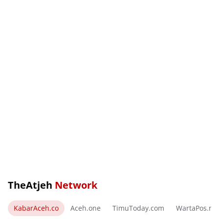
TheAtjeh
Network
KabarAceh.co
Aceh.one
TimuToday.com
WartaPos.ne