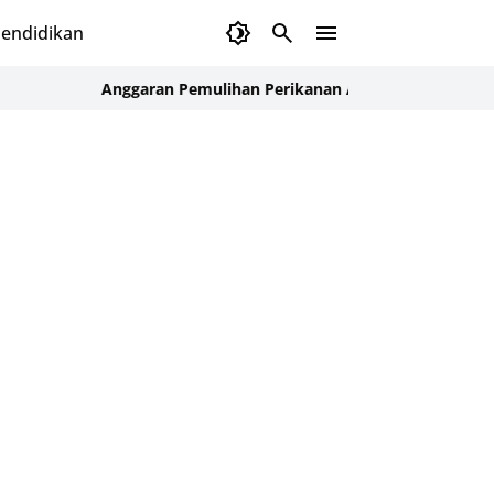
endidikan
Anggaran Pemulihan Perikanan Aceh Rp1,5 Triliun, Ekskavat