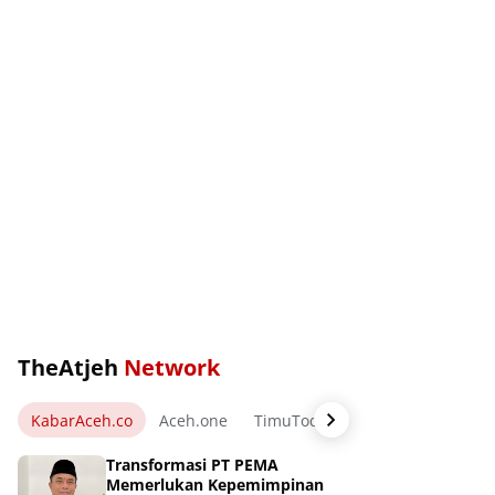
TheAtjeh
Network
KabarAceh.co
Aceh.one
TimuToday.com
WartaPos.ne
Transformasi PT PEMA
Memerlukan Kepemimpinan