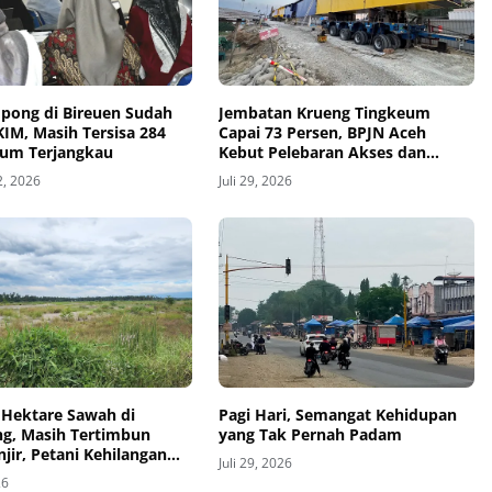
pong di Bireuen Sudah
Jembatan Krueng Tingkeum
IM, Masih Tersisa 284
Capai 73 Persen, BPJN Aceh
lum Terjangkau
Kebut Pelebaran Akses dan
Pemasangan Bentang Tengah
2, 2026
Juli 29, 2026
 Hektare Sawah di
Pagi Hari, Semangat Kehidupan
ng, Masih Tertimbun
yang Tak Pernah Padam
jir, Petani Kehilangan
Juli 29, 2026
ncaharian
26