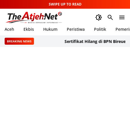
SWIPE UP TO READ
Aceh
Ekbis
Hukum
Peristiwa
Politik
Pemeri
Sertifikat Hilang di BPN Bireuen, SAPA 
BREAKING NEWS