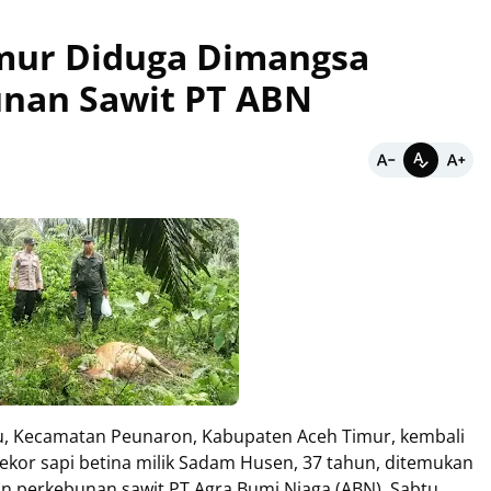
imur Diduga Dimangsa
unan Sawit PT ABN
, Kecamatan Peunaron, Kabupaten Aceh Timur, kembali
Seekor sapi betina milik Sadam Husen, 37 tahun, ditemukan
n perkebunan sawit PT Agra Bumi Niaga (ABN), Sabtu