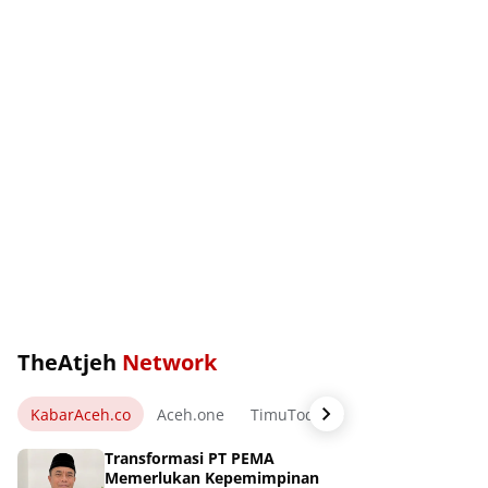
TheAtjeh
Network
KabarAceh.co
Aceh.one
TimuToday.com
WartaPos.ne
Transformasi PT PEMA
Memerlukan Kepemimpinan