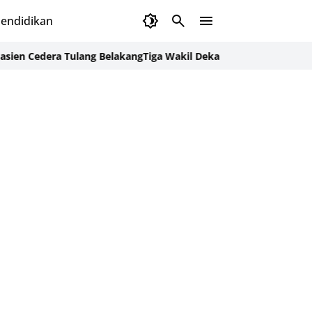
endidikan
dera Tulang Belakang
Tiga Wakil Dekan Baru Dilantik, FKG USK K