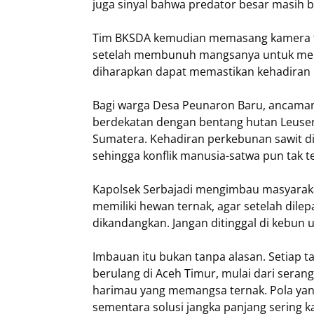
juga sinyal bahwa predator besar masih be
Tim BKSDA kemudian memasang kamera tra
setelah membunuh mangsanya untuk mema
diharapkan dapat memastikan kehadira
Bagi warga Desa Peunaron Baru, ancaman
berdekatan dengan bentang hutan Leuser 
Sumatera. Kehadiran perkebunan sawit di
sehingga konflik manusia-satwa pun tak t
Kapolsek Serbajadi mengimbau masyaraka
memiliki hewan ternak, agar setelah dile
dikandangkan. Jangan ditinggal di kebun 
Imbauan itu bukan tanpa alasan. Setiap ta
berulang di Aceh Timur, mulai dari sera
harimau yang memangsa ternak. Pola yang
sementara solusi jangka panjang sering ka