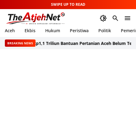
SWIPE UP TO READ
Aceh
Ekbis
Hukum
Peristiwa
Politik
Pemeri
r Polisi
Rp1,1 Triliun Bantuan Pertanian Aceh Belum Terserap, 
BREAKING NEWS