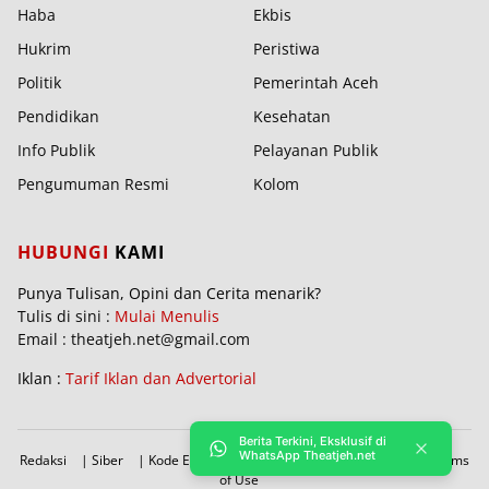
Haba
Ekbis
Hukrim
Peristiwa
Politik
Pemerintah Aceh
Pendidikan
Kesehatan
Info Publik
Pelayanan Publik
Pengumuman Resmi
Kolom
HUBUNGI
KAMI
Punya Tulisan, Opini dan Cerita menarik?
Tulis di sini :
Mulai Menulis
Email : theatjeh.net@gmail.com
Iklan :
Tarif Iklan dan Advertorial
Berita Terkini, Eksklusif di
WhatsApp Theatjeh.net
Redaksi
|
Siber
|
Kode Etik
|
PBRA
|
Donasi
|
Sitemap
|
Terms
of Use