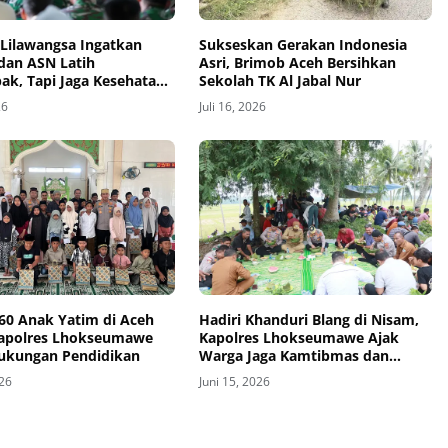
Lilawangsa Ingatkan
Sukseskan Gerakan Indonesia
 dan ASN Latih
Asri, Brimob Aceh Bersihkan
k, Tapi Jaga Kesehatan
Sekolah TK Al Jabal Nur
dari Pelanggaran
26
Juli 16, 2026
 60 Anak Yatim di Aceh
Hadiri Khanduri Blang di Nisam,
Kapolres Lhokseumawe
Kapolres Lhokseumawe Ajak
Dukungan Pendidikan
Warga Jaga Kamtibmas dan
Ketahanan Pangan
026
Juni 15, 2026