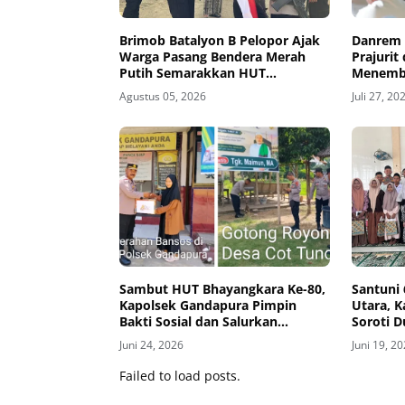
Brimob Batalyon B Pelopor Ajak
Danrem 
Warga Pasang Bendera Merah
Prajurit
Putih Semarakkan HUT
Menemba
Kemerdekaan RI Ke-81
dan Hin
Agustus 05, 2026
Juli 27, 20
Sambut HUT Bhayangkara Ke-80,
Santuni
Kapolsek Gandapura Pimpin
Utara, 
Bakti Sosial dan Salurkan
Soroti 
Bantuan untuk Masyarakat
Juni 24, 2026
Juni 19, 2
Failed to load posts.