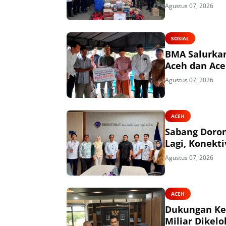
Agustus 07, 2026
SOSIAL
BMA Salurkan
Aceh dan Ace
Agustus 07, 2026
ACEH
Sabang Doro
Lagi, Konekti
Agustus 07, 2026
ACEH
Dukungan Kem
Miliar Dikel