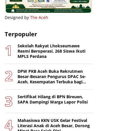
Designed by
The Aceh
Terpopuler
Sekolah Rakyat Lhokseumawe
Resmi Beroperasi, 268 Siswa Ikuti
MPLS Perdana
DPW PKB Aceh Buka Rekrutmen
Besar-Besaran Pengurus DPAC Se-
Aceh, Kesempatan Terbuka bagi
Putra-Putri Terbaik Daerah
Sertifikat Hilang di BPN Bireuen,
SAPA Dampingi Warga Lapor Polisi
Mahasiswa KKN USK Gelar Festival
Literasi Anak di Aceh Besar, Dorong
Minat Baca Sejak Dini