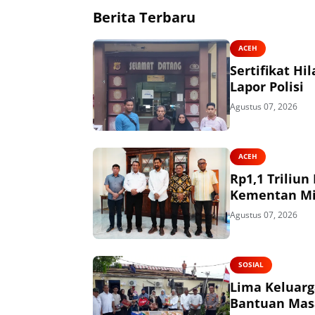
Berita Terbaru
ACEH
Sertifikat H
Lapor Polisi
Agustus 07, 2026
ACEH
Rp1,1 Triliu
Kementan Mi
Agustus 07, 2026
SOSIAL
Lima Keluarg
Bantuan Mas