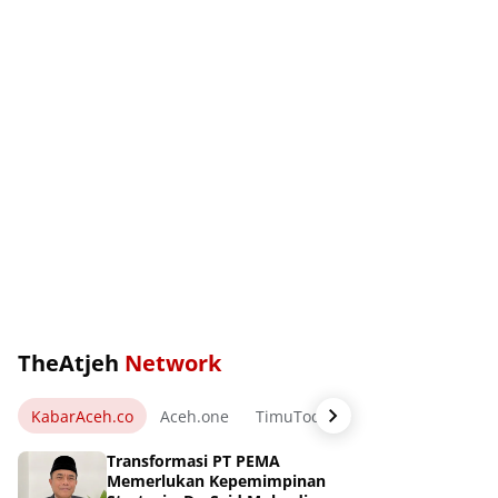
TheAtjeh
Network
KabarAceh.co
Aceh.one
TimuToday.com
WartaPos.ne
Transformasi PT PEMA
Memerlukan Kepemimpinan