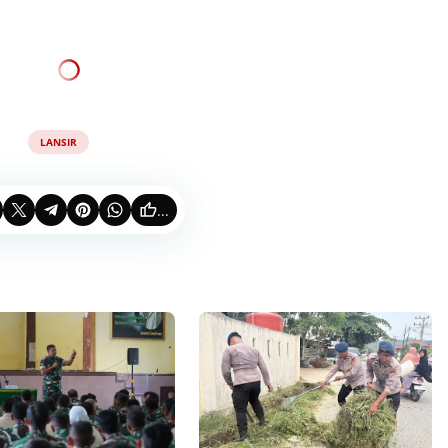
LANSIR
...