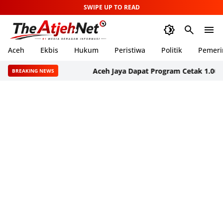
SWIPE UP TO READ
Aceh
Ekbis
Hukum
Peristiwa
Politik
Pemeri
Aceh Jaya Dapat Program Cetak 1.000 Hektare
BREAKING NEWS