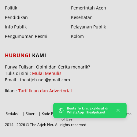
Politik
Pemerintah Aceh
Pendidikan
Kesehatan
Info Publik
Pelayanan Publik
Pengumuman Resmi
Kolom
HUBUNGI
KAMI
Punya Tulisan, Opini dan Cerita menarik?
Tulis di sini :
Mulai Menulis
Email : theatjeh.net@gmail.com
Iklan :
Tarif Iklan dan Advertorial
Berita Terkini, Eksklusif di
WhatsApp Theatjeh.net
Redaksi
|
Siber
|
Kode Etik
|
PBRA
|
Donasi
|
Sitemap
|
Terms
of Use
2014 -
2026 © The Atjeh Net. All rights reserved