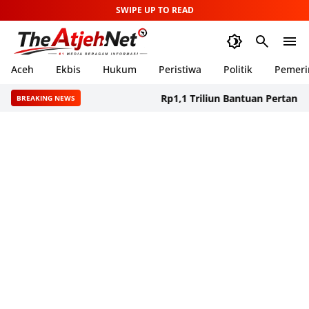
SWIPE UP TO READ
Aceh
Ekbis
Hukum
Peristiwa
Politik
Pemeri
Rp1,1 Triliun Bantuan Pertanian Aceh
BREAKING NEWS