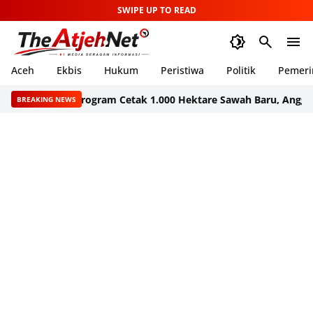
SWIPE UP TO READ
Aceh
Ekbis
Hukum
Peristiwa
Politik
Pemeri
 Dapat Program Cetak 1.000 Hektare Sawah Baru, Anggarannya R
BREAKING NEWS