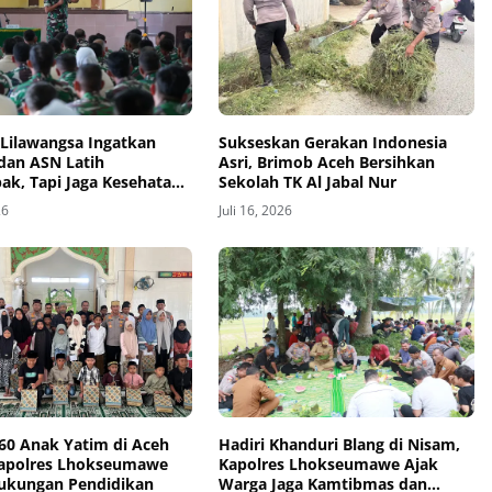
Lilawangsa Ingatkan
Sukseskan Gerakan Indonesia
 dan ASN Latih
Asri, Brimob Aceh Bersihkan
k, Tapi Jaga Kesehatan
Sekolah TK Al Jabal Nur
dari Pelanggaran
26
Juli 16, 2026
 60 Anak Yatim di Aceh
Hadiri Khanduri Blang di Nisam,
Kapolres Lhokseumawe
Kapolres Lhokseumawe Ajak
Dukungan Pendidikan
Warga Jaga Kamtibmas dan