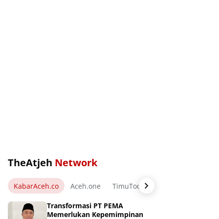
TheAtjeh
Network
KabarAceh.co
Aceh.one
TimuToday.com
WartaPos.ne
Transformasi PT PEMA
Memerlukan Kepemimpinan