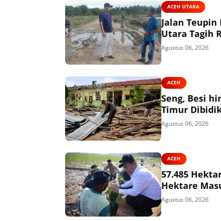
ACEH UTARA
Jalan Teupin
Utara Tagih 
Agustus 06, 2026
ACEH
Seng, Besi h
Timur Dibidik
Agustus 06, 2026
ACEH
57.485 Hekta
Hektare Mas
Agustus 06, 2026