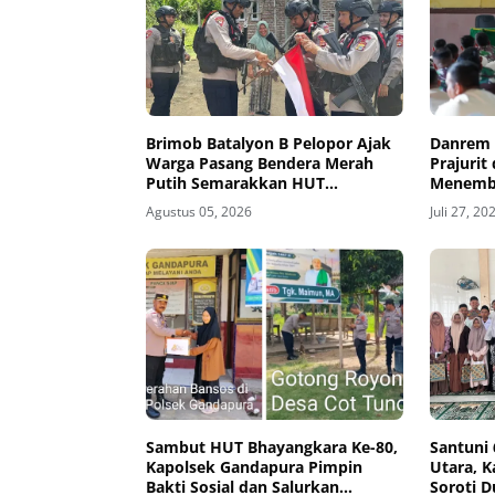
Brimob Batalyon B Pelopor Ajak
Danrem 
Warga Pasang Bendera Merah
Prajurit
Putih Semarakkan HUT
Menemba
Kemerdekaan RI Ke-81
dan Hin
Agustus 05, 2026
Juli 27, 20
Sambut HUT Bhayangkara Ke-80,
Santuni
Kapolsek Gandapura Pimpin
Utara, 
Bakti Sosial dan Salurkan
Soroti 