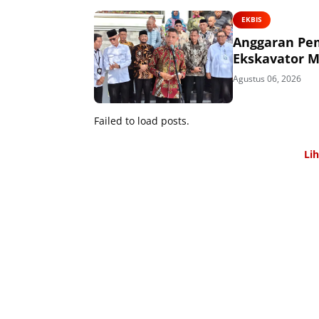
EKBIS
Anggaran Pem
Ekskavator M
Agustus 06, 2026
Failed to load posts.
Li