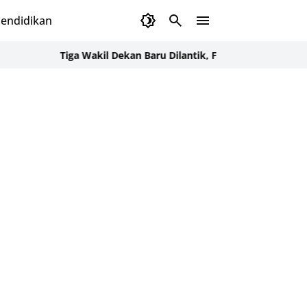
endidikan
Tiga Wakil Dekan Baru Dilantik, FKG USK Kejar Target Ber