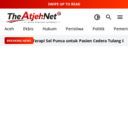
SWIPE UP TO READ
Aceh
Ekbis
Hukum
Peristiwa
Politik
Pemeri
rapkan Terapi Sel Punca untuk Pasien Cedera Tulang Belakang
T
BREAKING NEWS