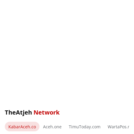
TheAtjeh
Network
KabarAceh.co
Aceh.one
TimuToday.com
WartaPos.ne